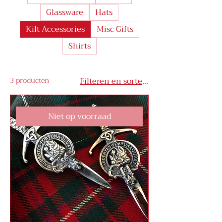
Glassware
Hats
Kilt Accessories
Misc Gifts
Shirts
3 producten
Filteren en sorteren
Niet op voorraad