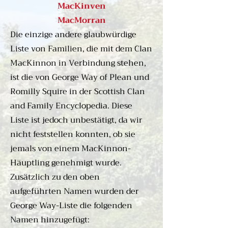
MacKinven
Kunst, Literatur, Baukunst und 
MacMorran
Handel eine Blütezeit. Der Clan 
Die einzige andere glaubwürdige
MacKinnon war in allen 
Liste von Familien, die mit dem Clan
Bereichen dieser wachsenden 
MacKinnon in Verbindung stehen,
und einzigartigen gälischen 
ist die von George Way of Plean und
Kultur aktiv. Die Häuptlinge der 
Romilly Squire in der Scottish Clan
MacKinnon waren angesehene 
and Family Encyclopedia. Diese
Mitglieder des Rates der Inseln, 
Liste ist jedoch unbestätigt, da wir
und der Clan stellte die Äbte 
und Prioren für das Kloster auf 
nicht feststellen konnten, ob sie
Iona. Unter der Herrschaft der 
jemals von einem MacKinnon-
Inseln erwarben die 
Häuptling genehmigt wurde.
MacKinnons die Ländereien von 
Zusätzlich zu den oben
Strath auf Skye, einen 
aufgeführten Namen wurden der
Bauernhof namens Sliddery auf 
George Way-Liste die folgenden
der Insel Arran und festigten 
Namen hinzugefügt: