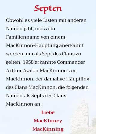
Jahrhunderts lebte. Finguine, 
Septen
der Enkel von Aibertach von 
Lorn, gab dem Clan seinen 
Obwohl es viele Listen mit anderen
gälischen Namen: Mac 
Namen gibt, muss ein
Fhionghuin („Sohn von Fingon“). 
Familienname von einem
Schließlich wurde der Name im 
MacKinnon-Häuptling anerkannt
18. Jahrhundert von einem 
werden, um als Sept des Clans zu
Häuptling der MacKinnon zu 
gelten. 1958 erkannte Commander
„MacKinnon“ anglisiert, ein 
Arthur Avalon MacKinnon von
Ereignis, das sich relativ spät in 
MacKinnon, der damalige Häuptling
der Clangeschichte ereignete.

des Clans MacKinnon, die folgenden
Namen als Septs des Clans
Als sich das Königreich der 
MacKinnon an:
Inseln in der zweiten Hälfte des 
Liebe
ersten Jahrtausends zur 
MacKinney
Herrschaft der Inseln 
MacKinning
entwickelte, erlebten gälische 