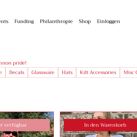
ents
Funding
Philanthropie
Shop
Einloggen
nnon pride!
e
Decals
Glassware
Hats
Kilt Accessories
Misc 
t verfügbar
In den Warenkorb