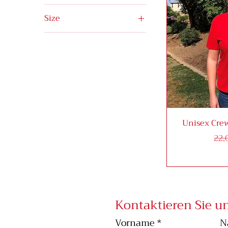
Size
2XL
3XL
4XL
Large
Medium
Small
Unisex Crew
XL
Sta
22,
Kontaktieren Sie u
Vorname
*
N