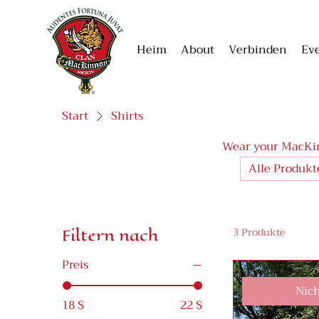
Heim
About
Verbinden
Ev
Start
Shirts
Wear your MacKi
Alle Produkt
Filtern nach
3 Produkte
Preis
Nich
18 $
22 $