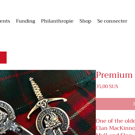
ents
Funding
Philanthropie
Shop
Se connecter
Premium K
Prix
35,00 $US
One of the olde
Clan MacKinnon