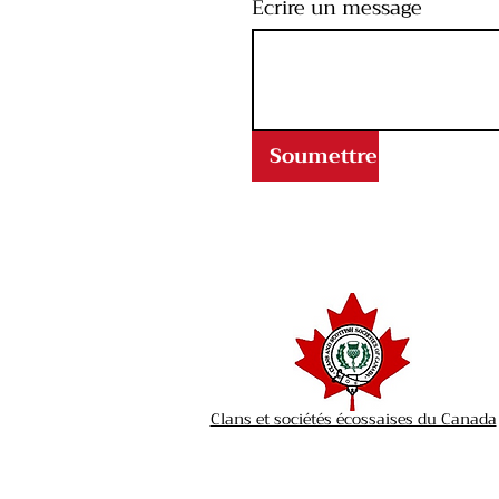
Écrire un message
Soumettre
Clans et sociétés écossaises du Canada