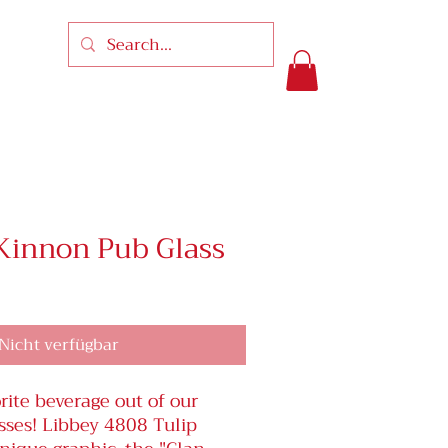
Kinnon Pub Glass
preis
le-
eis
Nicht verfügbar
rite beverage out of our
sses! Libbey 4808 Tulip